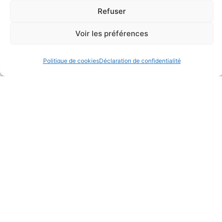
COMMÉMORATION DU 8 MAI:
FESTIVAL OCCITAN DE
Refuser
SOUVENIRS
FLORIMONT GAUMIER
Actualités
Animations ponctuelles
Voir les préférences
Politique de cookies
Déclaration de confidentialité