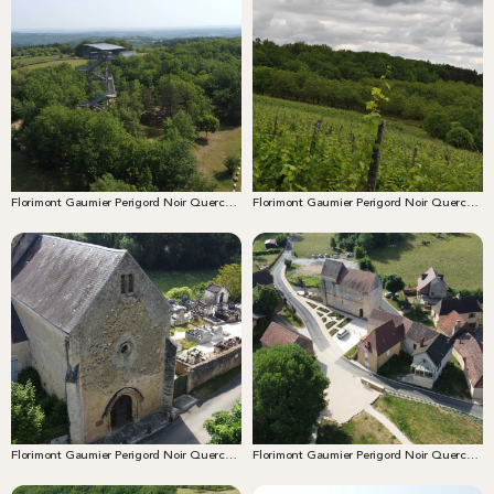
Florimont Gaumier Perigord Noir Quercy Chai et tour de Moncalou 5
Florimont Gaumier Perigord Noir Quercy Nature Paysages 3
Florimont Gaumier Perigord Noir Quercy Village Gaumier Patrimoine _église de Gaumier
Florimont Gaumier Perigord Noir Quercy Village Florimont