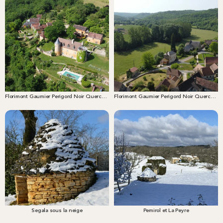
Florimont Gaumier Perigord Noir Quercy _chateau de Péchimbert
Florimont Gaumier Perigord Noir Quercy Village Gaumier Patrimoine _village de Gaumier
Segala sous la neige
Pemirol et La Peyre