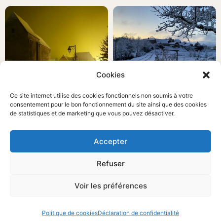
Cookies
Ce site internet utilise des cookies fonctionnels non soumis à votre
consentement pour le bon fonctionnement du site ainsi que des cookies
Eglise de florimont
Balas et la Tamiere
de statistiques et de marketing que vous pouvez désactiver.
Accepter
Refuser
Voir les préférences
Politique de cookies
Déclaration de confidentialité
village de Moncalou
Lasfargues