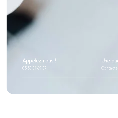
Appelez-nous !
Une que
05 53 31 69 37
Contacte