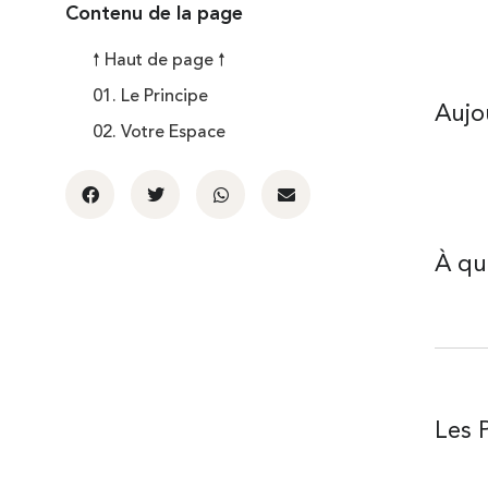
Contenu de la page
🠕 Haut de page 🠕
01. Le Principe
Aujou
02. Votre Espace
À quo
Les 