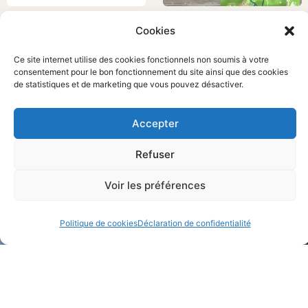
Cookies
CÉOU: ÉLAGAGE ET RETRAIT
RANDONNÉE DU JEUDI 15
D’EMBÂCLES
FÉVRIER
Ce site internet utilise des cookies fonctionnels non soumis à votre
Actualités
Randonnées
consentement pour le bon fonctionnement du site ainsi que des cookies
de statistiques et de marketing que vous pouvez désactiver.
Accepter
Refuser
Voir les préférences
Politique de cookies
Déclaration de confidentialité