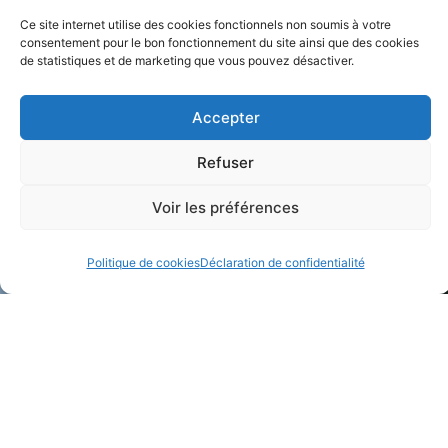
OLD? POURQUOI C’EST
AVIS D’ENQUÊTE PUBLIQUE
Ce site internet utilise des cookies fonctionnels non soumis à votre
IMPORTANT…
Actualités
consentement pour le bon fonctionnement du site ainsi que des cookies
Actualités
de statistiques et de marketing que vous pouvez désactiver.
Accepter
Refuser
Voir les préférences
Politique de cookies
Déclaration de confidentialité