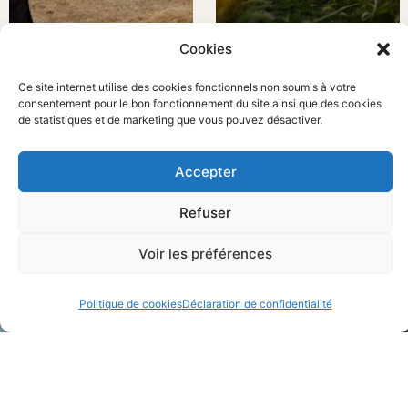
Cookies
DÉLAIS D’INTERVENTION DES
RÈGLEMENTATION EN MATIÈRE
Ce site internet utilise des cookies fonctionnels non soumis à votre
POMPIERS
DE DÉBROUSSAILLAGE
consentement pour le bon fonctionnement du site ainsi que des cookies
Actualités
Actualités
de statistiques et de marketing que vous pouvez désactiver.
Accepter
Refuser
Voir les préférences
Politique de cookies
Déclaration de confidentialité