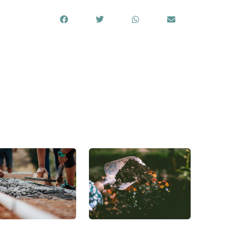
z ici !