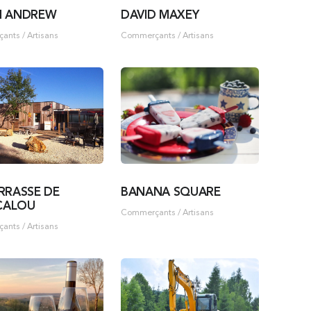
N ANDREW
DAVID MAXEY
nts / Artisans
Commerçants / Artisans
RRASSE DE
BANANA SQUARE
CALOU
Commerçants / Artisans
nts / Artisans