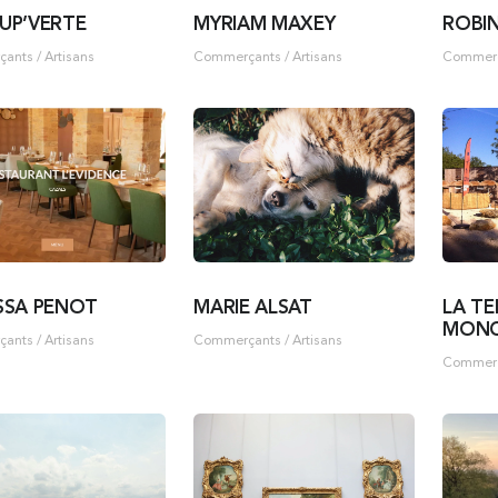
UP’VERTE
MYRIAM MAXEY
ROBI
nts / Artisans
Commerçants / Artisans
Commerça
SSA PENOT
MARIE ALSAT
LA TE
MON
nts / Artisans
Commerçants / Artisans
Commerça