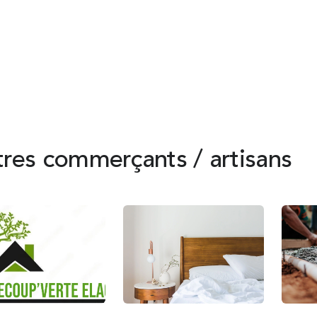
0677713712
Clique
res commerçants / artisans