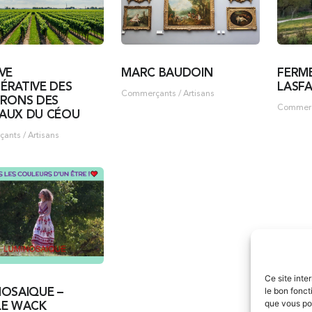
VE
MARC BAUDOIN
FERM
ÉRATIVE DES
LASF
Commerçants / Artisans
ERONS DES
Commerça
AUX DU CÉOU
nts / Artisans
Ce site inte
le bon fonct
NOSAIQUE –
que vous po
LE WACK