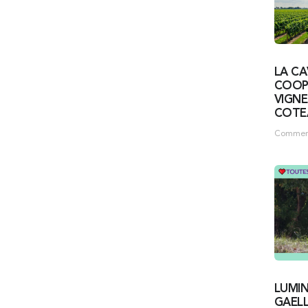
LA CA
COOP
VIGN
COTE
Commerça
LUMI
GAEL