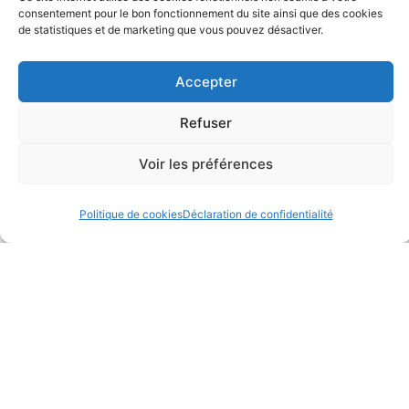
consentement pour le bon fonctionnement du site ainsi que des cookies
de statistiques et de marketing que vous pouvez désactiver.
Accepter
Refuser
LA TERRASSE DE MONCALOU
LA CAVE COOPÉRATIVE DES
Voir les préférences
VIGNERONS DES COTEAUX DU
Commerçants / Artisans
CÉOU
Commerçants / Artisans
Politique de cookies
Déclaration de confidentialité