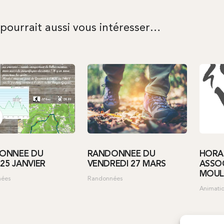
 pourrait aussi vous intéresser…
ONNÉE DU
RANDONNÉE DU
HORAI
 25 JANVIER
VENDREDI 27 MARS
ASSOC
MOULI
nées
Randonnées
Animatio