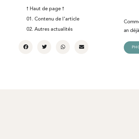
🠕 Haut de page 🠕
01. Contenu de l'article
Comment
02. Autres actualités
an dé
PH