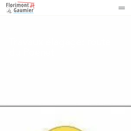
Actualités
Travaux élagage: route
du Poenet