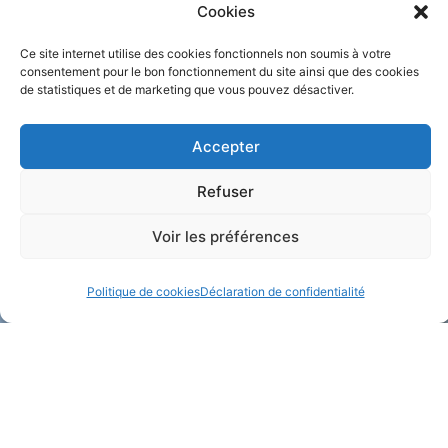
Cookies
Ce site internet utilise des cookies fonctionnels non soumis à votre
consentement pour le bon fonctionnement du site ainsi que des cookies
de statistiques et de marketing que vous pouvez désactiver.
LUTTE CONTRE LES INCENDIES:
COMITÉ D’ANIMATION: LES
FG DEVIENT SITE PILOTE EN JUIN
RENDEZ VOUS 2025
Accepter
Actualités
Animations à l'année
Refuser
Voir les préférences
Politique de cookies
Déclaration de confidentialité