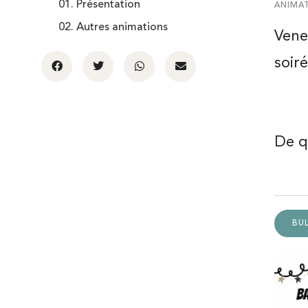
01. Présentation
ANIMAT
02. Autres animations
Vene
soiré
De qu
BUL