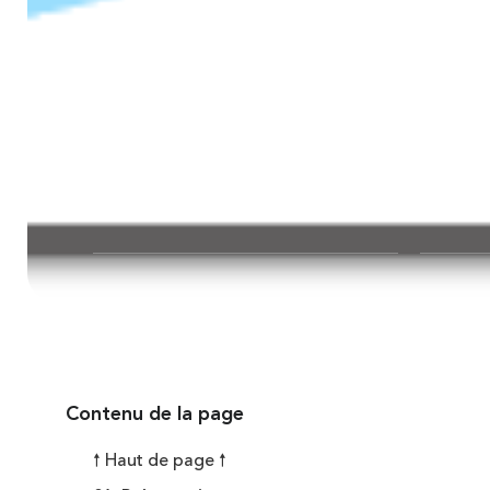
Dates & Heures
Publié l
13 décembre 2025 en soirée
25 novem
Contenu de la page
🠕 Haut de page 🠕