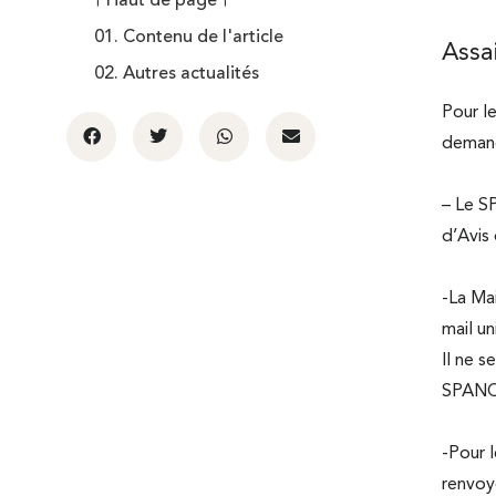
🠕 Haut de page 🠕
01. Contenu de l'article
Assa
02. Autres actualités
Pour l
demand
– Le S
d’Avis 
-La Mai
mail u
Il ne s
SPANC 
-Pour 
renvoye