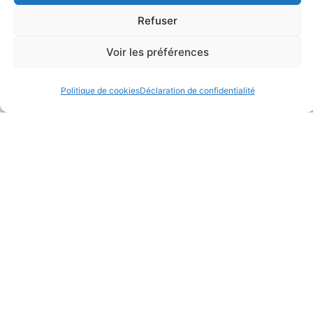
Refuser
Voir les préférences
MEETING AÉRIEN: AÉRODROME
FÊTE VOTIVE 2023 DE ST AUBIN
SARLAT-DOMME
DE NABIRAT
Politique de cookies
Déclaration de confidentialité
Actualités
Animations ponctuelles