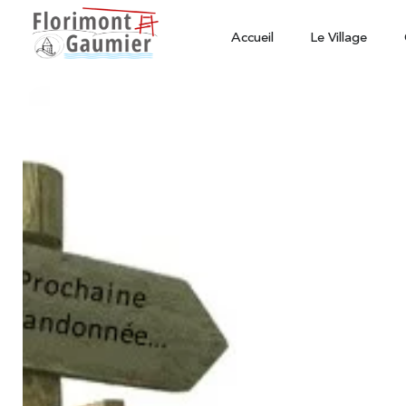
Accueil
Le Village
Randonnées
-
Animations
Randonnée du jeudi
janvier