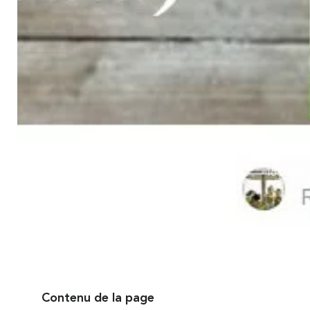
Dates & Heures
Publié l
19 janvier à 13h30 au pont de gaumier
15 janvier
Contenu de la page