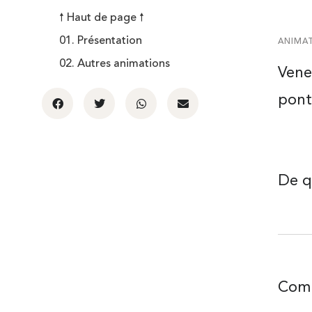
🠕 Haut de page 🠕
01. Présentation
ANIMAT
02. Autres animations
Vene
pont
De qu
Comm