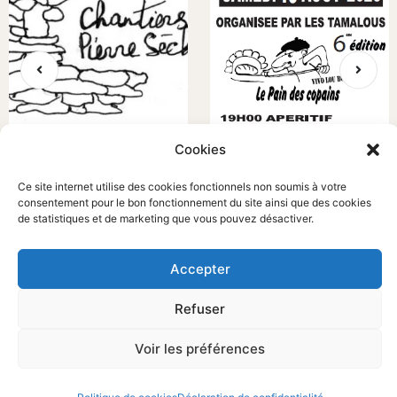
Cookies
CALENDRIER CHANTIERS PIERRE
FÊTE DES TAMALOUS 2023
Ce site internet utilise des cookies fonctionnels non soumis à votre
SÈCHE SEPTEMBRE À DÉCEMBRE
Animations ponctuelles
2022
consentement pour le bon fonctionnement du site ainsi que des cookies
de statistiques et de marketing que vous pouvez désactiver.
Animations ponctuelles
Accepter
Refuser
Voir les préférences