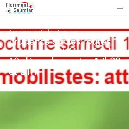
Animations ponctuelles
-
Animations
Prudence sur les routes
de Florimont Gaumier le
10 décembre entre 17h30
et 21h