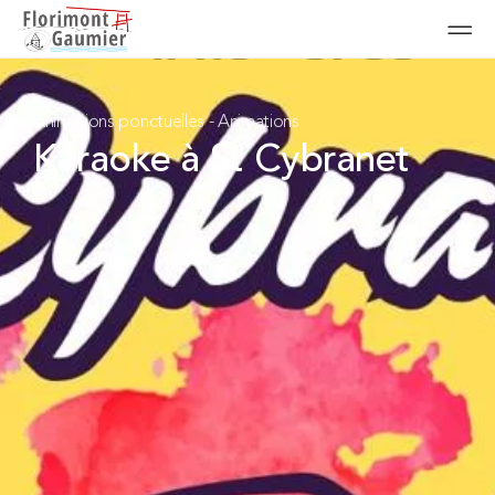
Animations ponctuelles
-
Animations
Karaoke à St Cybranet