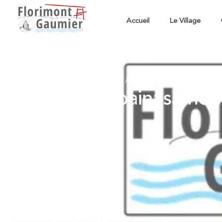
Accueil
Le Village
Animations ponctuelles
-
Animations
Fete du pain: samedi 