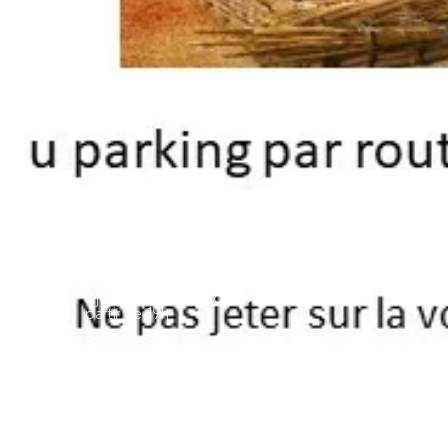
Dates & Heures
Publié l
6 juillet à Maraval (Florimont Gaumier) à
18 juin 20
partir de 19h