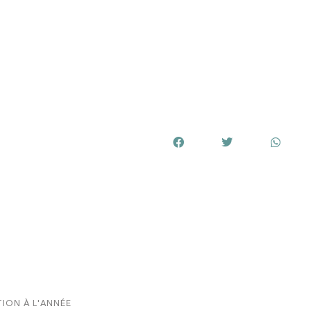
e
Partager cet article
26
ION À L'ANNÉE