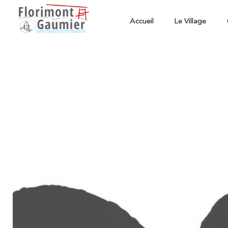
Accueil
Le Village
Animations à l'année
-
Animations
Café associatif: new
juin