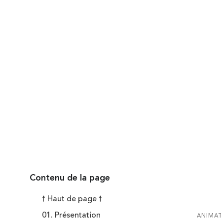
Dates & Heures
Publié l
30 juin 20
Contenu de la page
🠕 Haut de page 🠕
01. Présentation
ANIMAT