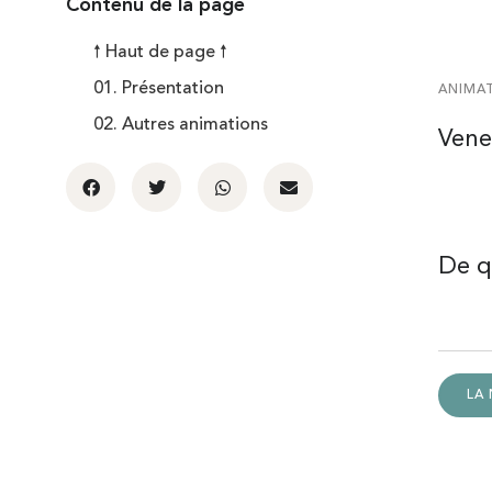
Contenu de la page
🠕 Haut de page 🠕
01. Présentation
ANIMAT
02. Autres animations
Venez
De qu
LA