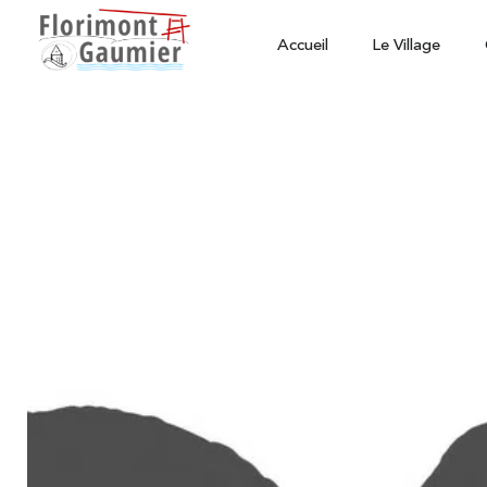
Accueil
Le Village
Animations ponctuelles
-
Animations
Café associatif: les 
31 août