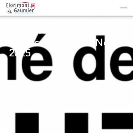
Animations ponctuelles
-
Animations
Bouzic: Marché de Noel
2025