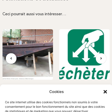
Ceci pourrait aussi vous intéresser…
CAP SUR L’ODYSSÉE DORDONHA
DÉCHETTERIES: HORAIRES D’ÉTÉ
Cookies
!
2023
Actualités
Actualités
Ce site internet utilise des cookies fonctionnels non soumis à votre
consentement pour le bon fonctionnement du site ainsi que des cookies
de statistiques et de marketing que vous pouvez désactiver.