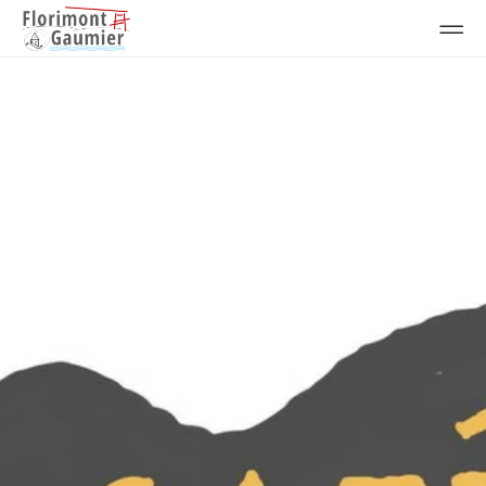
Animations ponctuelles
-
Animations
Atelier autour de
l'affiche